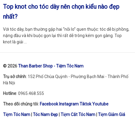
Top knot cho tóc dày nên chọn kiểu nào đẹp
nhất?
Với tóc dày, bạn thường gặp hai “nỗi lo” quen thuộc: tóc dễ bị phồng,
nặng đầu và khi buộc gọn lại thì rất dễ trông kém gọn gàng. Top
knot là giải …
© 2026
Than Barber Shop - Tiệm Tóc Nam
Trụ sở chính
: 152 Phố Chùa Quỳnh - Phường Bạch Mai - Thành Phố
Hà Nội
Hotline
: 0965.468.555
Theo dõi chúng tôi
:
Facebook
Instagram
Tiktok
Youtube
Tiệm Tóc Nam
|
Tóc Nam Đẹp
|
Tiệm Cắt Tóc Nam
|
Tiệm Giảm Giá