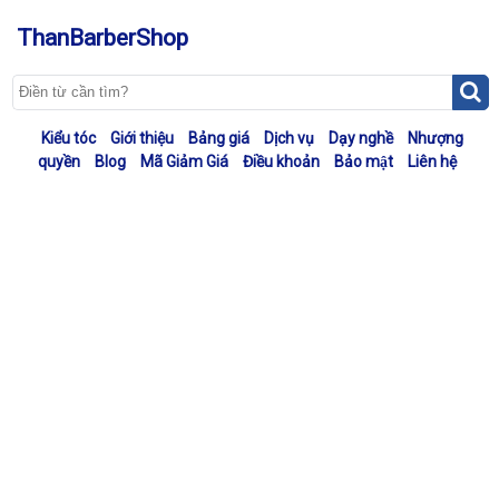
ThanBarberShop
Kiểu tóc
Giới thiệu
Bảng giá
Dịch vụ
Dạy nghề
Nhượng
quyền
Blog
Mã Giảm Giá
Điều khoản
Bảo mật
Liên hệ