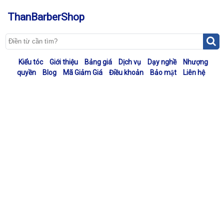
ThanBarberShop
Kiểu tóc
Giới thiệu
Bảng giá
Dịch vụ
Dạy nghề
Nhượng
quyền
Blog
Mã Giảm Giá
Điều khoản
Bảo mật
Liên hệ