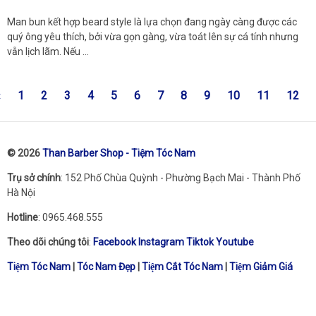
Man bun kết hợp beard style là lựa chọn đang ngày càng được các
quý ông yêu thích, bởi vừa gọn gàng, vừa toát lên sự cá tính nhưng
vẫn lịch lãm. Nếu …
«
1
2
3
4
5
6
7
8
9
10
11
12
© 2026
Than Barber Shop - Tiệm Tóc Nam
Trụ sở chính
: 152 Phố Chùa Quỳnh - Phường Bạch Mai - Thành Phố
Hà Nội
Hotline
: 0965.468.555
Theo dõi chúng tôi
:
Facebook
Instagram
Tiktok
Youtube
Tiệm Tóc Nam
|
Tóc Nam Đẹp
|
Tiệm Cắt Tóc Nam
|
Tiệm Giảm Giá