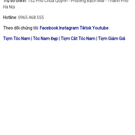
Trụ sở chính
: 152 Phố Chùa Quỳnh - Phường Bạch Mai - Thành Phố
Hà Nội
Hotline
: 0965.468.555
Theo dõi chúng tôi
:
Facebook
Instagram
Tiktok
Youtube
Tiệm Tóc Nam
|
Tóc Nam Đẹp
|
Tiệm Cắt Tóc Nam
|
Tiệm Giảm Giá