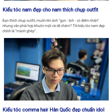
Kiểu tóc nam đẹp cho nam thích chụp outfit
Bạn thích chụp outfit, muốn lên ảnh “gọn - lịch - có điểm nhấn”
nhưng vẫn phải hợp khuôn mặt và dễ chăm? Thì kiểu tóc nam đẹp
chính là “mảnh ghép” …
Kiểu tóc comma hair Hàn Quốc đẹp chuẩn idol