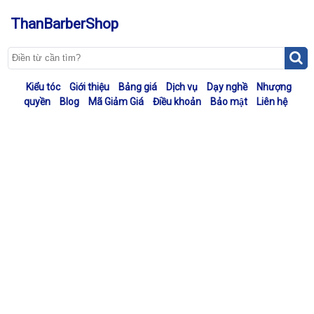
ThanBarberShop
Kiểu tóc
Giới thiệu
Bảng giá
Dịch vụ
Dạy nghề
Nhượng
quyền
Blog
Mã Giảm Giá
Điều khoản
Bảo mật
Liên hệ