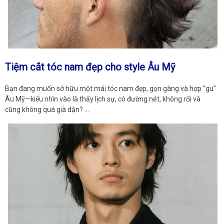
Tiệm cắt tóc nam đẹp cho style Âu Mỹ
Bạn đang muốn sở hữu một mái tóc nam đẹp, gọn gàng và hợp “gu”
Âu Mỹ—kiểu nhìn vào là thấy lịch sự, có đường nét, không rối và
cũng không quá già dặn? …