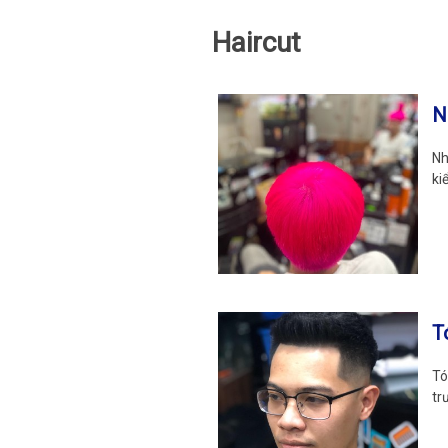
Haircut
N
Nh
ki
T
Tó
tr