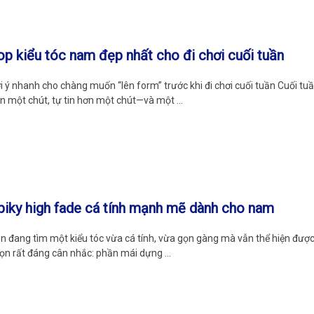
op kiểu tóc nam đẹp nhất cho đi chơi cuối tuần
i ý nhanh cho chàng muốn “lên form” trước khi đi chơi cuối tuần Cuối t
n một chút, tự tin hơn một chút—và một …
piky high fade cá tính mạnh mẽ dành cho nam
n đang tìm một kiểu tóc vừa cá tính, vừa gọn gàng mà vẫn thể hiện được 
ọn rất đáng cân nhắc: phần mái dựng …