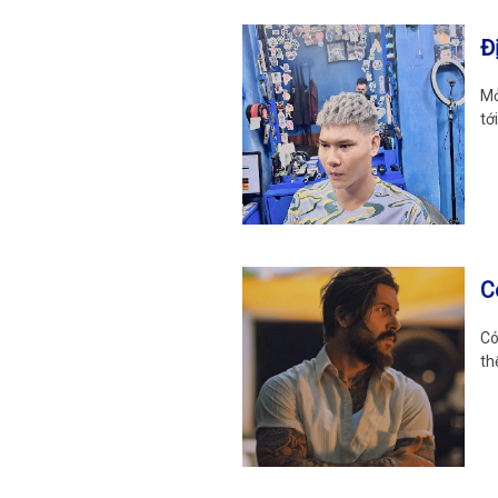
Đ
Mở
tớ
C
Có
th