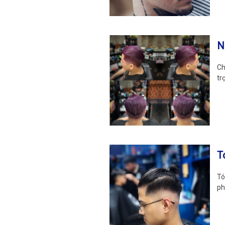
N
Ch
tr
T
Tó
ph