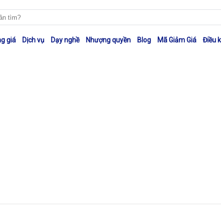
g giá
Dịch vụ
Dạy nghề
Nhượng quyền
Blog
Mã Giảm Giá
Điều 