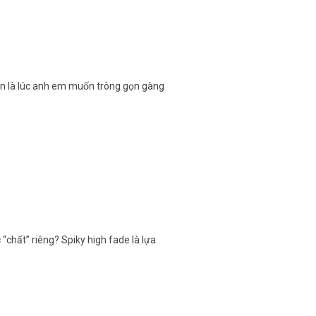
uần là lúc anh em muốn trông gọn gàng
“chất” riêng? Spiky high fade là lựa