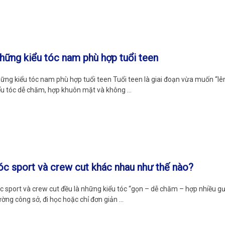
hững kiểu tóc nam phù hợp tuổi teen
ững kiểu tóc nam phù hợp tuổi teen Tuổi teen là giai đoạn vừa muốn “lê
ểu tóc dễ chăm, hợp khuôn mặt và không …
óc sport và crew cut khác nhau như thế nào?
c sport và crew cut đều là những kiểu tóc “gọn – dễ chăm – hợp nhiều 
ường công sở, đi học hoặc chỉ đơn giản …