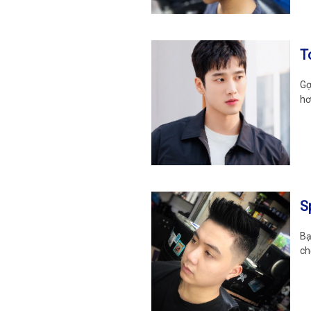
T
Gợ
hơ
S
Bạ
ch