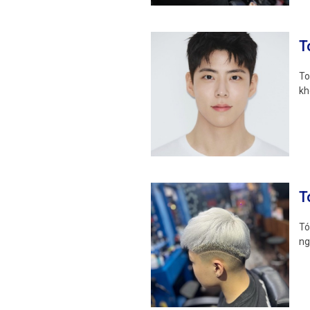
T
To
kh
T
Tó
ng