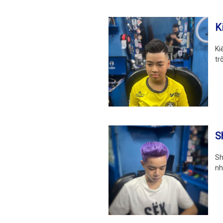
K
Ki
tr
S
Sh
nh