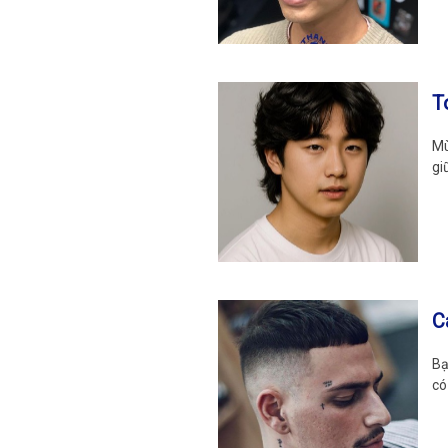
T
Mù
gi
C
Bạ
có