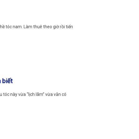
ề tóc nam. Làm thuê theo giờ rồi tiến
 biết
ểu tóc này vừa “lịch lãm” vừa vẫn có