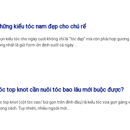
hững kiểu tóc nam đẹp cho chú rể
ọn kiểu tóc cho ngày cưới không chỉ là “tóc đẹp” mà còn phải hợp gương
ọng nhất là giữ form ổn định suốt cả ngày …
óc top knot cần nuôi tóc bao lâu mới buộc được?
c top knot (cột tóc cao/ búi gọn trên đỉnh đầu) là kiểu tóc vừa gọn gàng v
ong cách. Tuy nhiên, nhiều người mới …