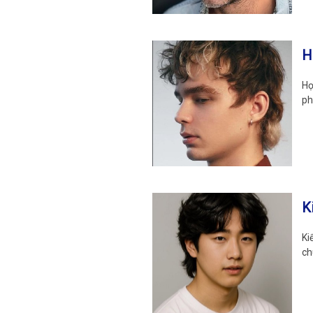
H
Họ
ph
K
Ki
ch