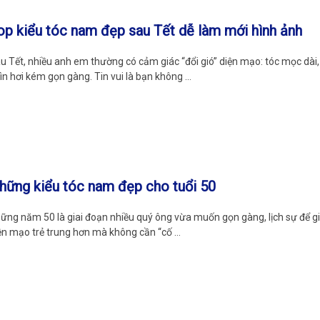
op kiểu tóc nam đẹp sau Tết dễ làm mới hình ảnh
u Tết, nhiều anh em thường có cảm giác “đổi gió” diện mạo: tóc mọc dà
ìn hơi kém gọn gàng. Tin vui là bạn không …
hững kiểu tóc nam đẹp cho tuổi 50
ững năm 50 là giai đoạn nhiều quý ông vừa muốn gọn gàng, lịch sự để 
ện mạo trẻ trung hơn mà không cần “cố …