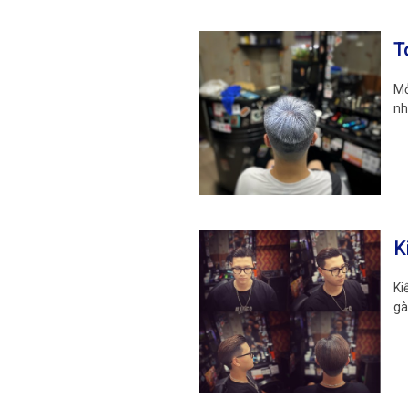
T
Mở
nh
K
Ki
gà