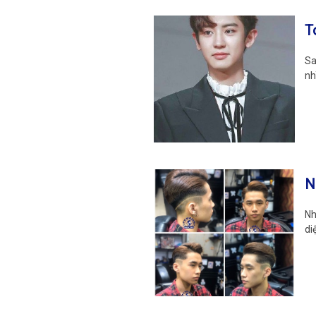
T
Sa
nh
N
Nh
di