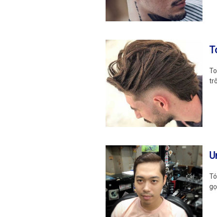
T
To
tr
U
Tó
gọ