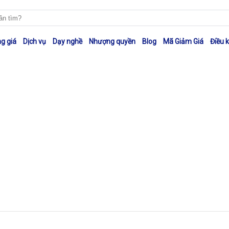
g giá
Dịch vụ
Dạy nghề
Nhượng quyền
Blog
Mã Giảm Giá
Điều 