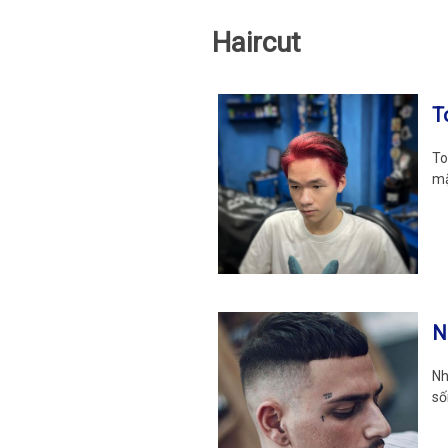
Haircut
T
To
mặ
N
Nh
số