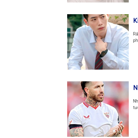
K
Rấ
ph
N
Nh
tư