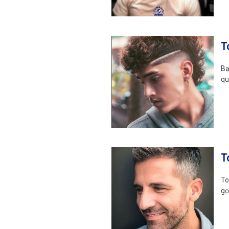
T
Bạ
qu
T
To
gọ