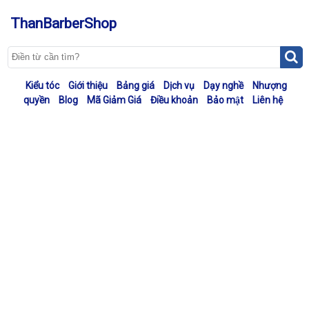
ThanBarberShop
Kiểu tóc
Giới thiệu
Bảng giá
Dịch vụ
Dạy nghề
Nhượng
quyền
Blog
Mã Giảm Giá
Điều khoản
Bảo mật
Liên hệ