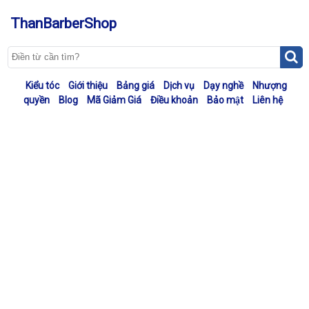
ThanBarberShop
Kiểu tóc
Giới thiệu
Bảng giá
Dịch vụ
Dạy nghề
Nhượng
quyền
Blog
Mã Giảm Giá
Điều khoản
Bảo mật
Liên hệ