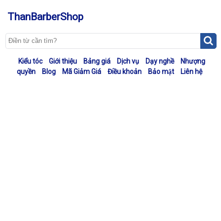
ThanBarberShop
Kiểu tóc
Giới thiệu
Bảng giá
Dịch vụ
Dạy nghề
Nhượng
quyền
Blog
Mã Giảm Giá
Điều khoản
Bảo mật
Liên hệ