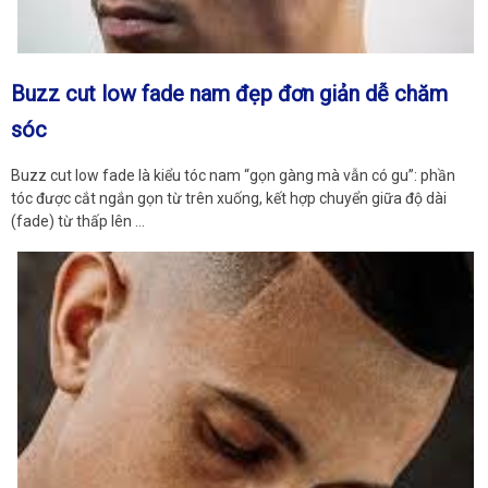
Buzz cut low fade nam đẹp đơn giản dễ chăm
sóc
Buzz cut low fade là kiểu tóc nam “gọn gàng mà vẫn có gu”: phần
tóc được cắt ngắn gọn từ trên xuống, kết hợp chuyển giữa độ dài
(fade) từ thấp lên …