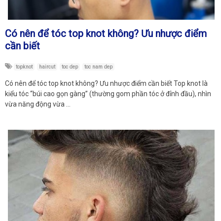
Có nên để tóc top knot không? Ưu nhược điểm
cần biết
topknot
haircut
toc dep
toc nam dep
Có nên để tóc top knot không? Ưu nhược điểm cần biết Top knot là
kiểu tóc “búi cao gọn gàng” (thường gom phần tóc ở đỉnh đầu), nhìn
vừa năng động vừa …