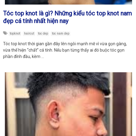
Tóc top knot là gì? Những kiểu tóc top knot nam
đẹp cá tính nhất hiện nay
topknot
haircut
toc dep
toc nam dep
Tóc top knot thời gian gần đây lên ngôi mạnh mẽ vì vừa gọn gàng,
vừa thể hiện “chất” cá tính. Nếu bạn từng thấy ai đó buộc tóc gọn
phần đỉnh đầu, kèm …