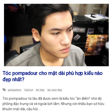
Tóc pompadour cho mặt dài phù hợp kiểu nào
đẹp nhất?
pompadour
haircut
toc dep
toc nam dep
Tóc pompadour từ lâu đã được xem là kiểu tóc “ăn điểm” nhờ độ
phồng đặc trưng và vẻ ngoài lịch lãm. Nhưng với nhiều bạn sở hữu
khuôn mặt dài, câu hỏi …