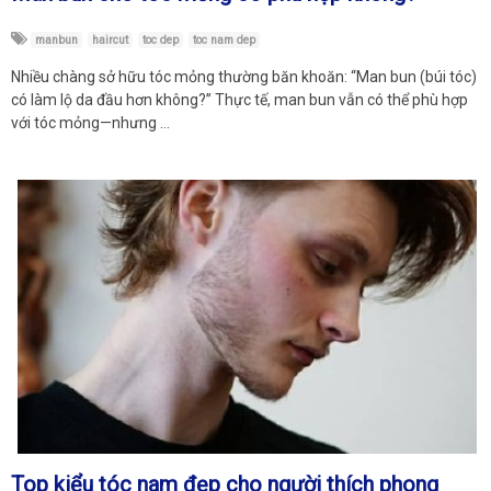
manbun
haircut
toc dep
toc nam dep
Nhiều chàng sở hữu tóc mỏng thường băn khoăn: “Man bun (búi tóc)
có làm lộ da đầu hơn không?” Thực tế, man bun vẫn có thể phù hợp
với tóc mỏng—nhưng …
Top kiểu tóc nam đẹp cho người thích phong