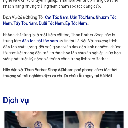
nghề và dịch vụ chuyên nghiệp, Than Barber Shop mang đến cho
khách hàng những trải nghiệm chăm sóc tóc đẳng cấp.
Dịch Vụ Của Chúng Tôi:
Cắt Tóc Nam
,
Uốn Tóc Nam
,
Nhuộm Tóc
Nam
,
Tẩy Tóc Nam
,
Duỗi Tóc Nam
,
Ép Tóc Nam
...
Không chỉ dừng lại ở một tiệm cắt tóc, Than Barber Shop còn là
trung tâm
đào tạo cắt tóc nam
uy tín tại Hà Nội. Với chương trình
đào tạo chất lượng, đội ngũ giảng viên dày dặn kinh nghiệm, chúng
tôi cam kết mang đến môi trường học tập chuyên nghiệp, giúp học
viên phát triển kỹ năng và thành công trong lĩnh vực Barber.
Hãy đến với Than Barber Shop để khám phá phong cách tóc thời
thượng và trải nghiệm dịch vụ chuẩn châu Âu ngay tại Hà Nội!
Dịch vụ