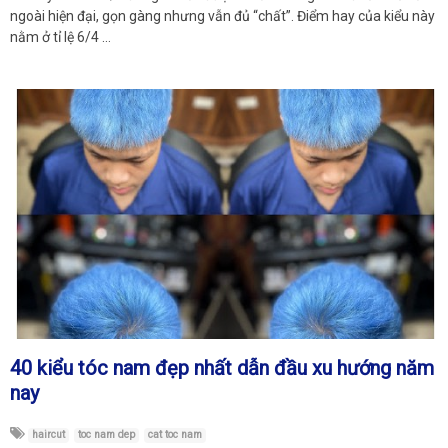
ngoài hiện đại, gọn gàng nhưng vẫn đủ “chất”. Điểm hay của kiểu này
nằm ở tỉ lệ 6/4 …
40 kiểu tóc nam đẹp nhất dẫn đầu xu hướng năm
nay
haircut
toc nam dep
cat toc nam