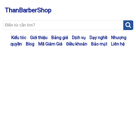
ThanBarberShop
Kiểu tóc
Giới thiệu
Bảng giá
Dịch vụ
Dạy nghề
Nhượng
quyền
Blog
Mã Giảm Giá
Điều khoản
Bảo mật
Liên hệ