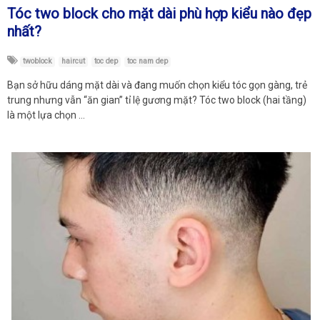
Tóc two block cho mặt dài phù hợp kiểu nào đẹp
nhất?
twoblock
haircut
toc dep
toc nam dep
Bạn sở hữu dáng mặt dài và đang muốn chọn kiểu tóc gọn gàng, trẻ
trung nhưng vẫn “ăn gian” tỉ lệ gương mặt? Tóc two block (hai tầng)
là một lựa chọn …