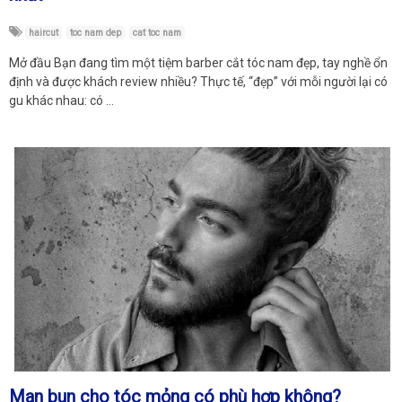
haircut
toc nam dep
cat toc nam
Mở đầu Bạn đang tìm một tiệm barber cắt tóc nam đẹp, tay nghề ổn
định và được khách review nhiều? Thực tế, “đẹp” với mỗi người lại có
gu khác nhau: có …
Man bun cho tóc mỏng có phù hợp không?