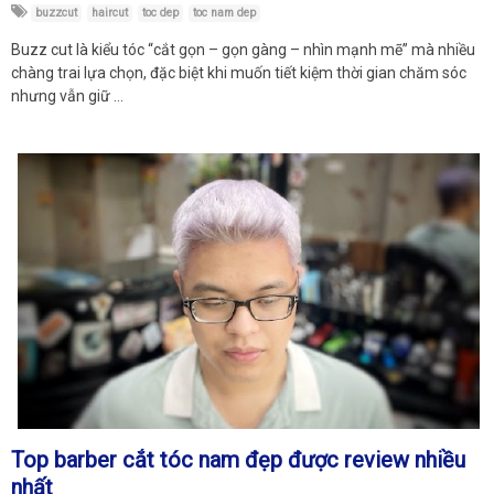
buzzcut
haircut
toc dep
toc nam dep
Buzz cut là kiểu tóc “cắt gọn – gọn gàng – nhìn mạnh mẽ” mà nhiều
chàng trai lựa chọn, đặc biệt khi muốn tiết kiệm thời gian chăm sóc
nhưng vẫn giữ …
Top barber cắt tóc nam đẹp được review nhiều
nhất