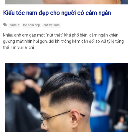
Kiểu tóc nam đẹp cho người có cằm ngắn
haircut
toc nam dep
cat toc nam
Nhiều anh em gặp một “nút thắt” khá phổ biến: cằm ngắn khiến
gương mặt nhìn hơi gọn, đôi khi trông kém cân đối so với tỷ lệ tổng
thể. Tin vui là: chỉ …