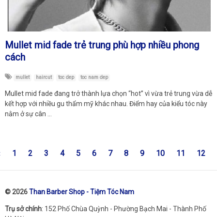
Mullet mid fade trẻ trung phù hợp nhiều phong
cách
mullet
haircut
toc dep
toc nam dep
Mullet mid fade đang trở thành lựa chọn “hot” vì vừa trẻ trung vừa dễ
kết hợp với nhiều gu thẩm mỹ khác nhau. Điểm hay của kiểu tóc này
nằm ở sự cân …
«
1
2
3
4
5
6
7
8
9
10
11
12
© 2026
Than Barber Shop - Tiệm Tóc Nam
Trụ sở chính
: 152 Phố Chùa Quỳnh - Phường Bạch Mai - Thành Phố