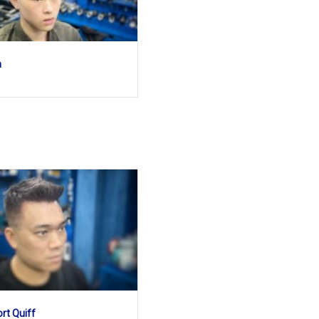
m
ort Quiff