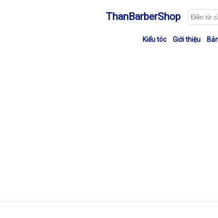
ThanBarberShop
Kiểu tóc
Giới thiệu
Bản