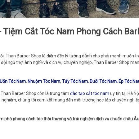
- Tiệm Cắt Tóc Nam Phong Cách Bar
ội, Than Barber Shop là điểm đến lý tưởng dành cho phái mạnh muốn t
i, đội ngũ thợ lành nghề và dịch vụ chuyên nghiệp, Than Barber Shop ma
Uốn Tóc Nam
,
Nhuộm Tóc Nam
,
Tẩy Tóc Nam
,
Duỗi Tóc Nam
,
Ép Tóc N
c, Than Barber Shop còn là trung tâm
đào tạo cắt tóc nam
uy tín tại Hà N
h nghiệm, chúng tôi cam kết mang đến môi trường học tập chuyên nghiệp,
 phá phong cách tóc thời thượng và trải nghiệm dịch vụ chuẩn châu Âu 