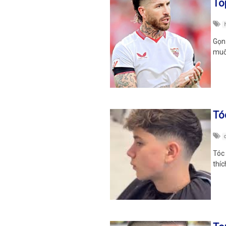
To
Gọn 
muố
Tó
Tóc 
thíc