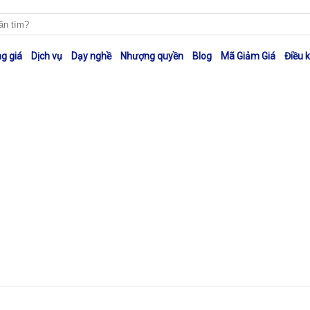
g giá
Dịch vụ
Dạy nghề
Nhượng quyền
Blog
Mã Giảm Giá
Điều 