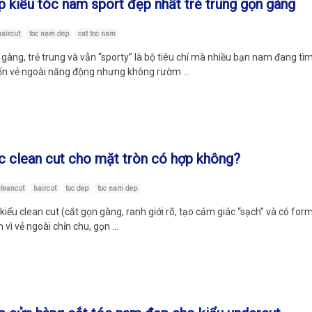
p kiểu tóc nam sport đẹp nhất trẻ trung gọn gàng
haircut
toc nam dep
cat toc nam
gàng, trẻ trung và vẫn “sporty” là bộ tiêu chí mà nhiều bạn nam đang tìm
n vẻ ngoài năng động nhưng không rườm …
c clean cut cho mặt tròn có hợp không?
cleancut
haircut
toc dep
toc nam dep
kiểu clean cut (cắt gọn gàng, ranh giới rõ, tạo cảm giác “sạch” và có for
h vì vẻ ngoài chỉn chu, gọn …