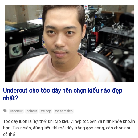
Undercut cho tóc dày nên chọn kiểu nào đẹp
nhất?
undercut
haircut
toc dep
toc nam dep
Tóc dày luôn là “lợi thế” khi tạo kiểu vì nếp tóc bền và nhìn khỏe khoắn
hơn. Tuy nhiên, đúng kiểu thì mái dày trông gọn gàng, còn chọn sai
có thể …