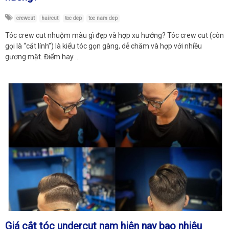
crewcut
haircut
toc dep
toc nam dep
Tóc crew cut nhuộm màu gì đẹp và hợp xu hướng? Tóc crew cut (còn
gọi là “cắt lính”) là kiểu tóc gọn gàng, dễ chăm và hợp với nhiều
gương mặt. Điểm hay …
Giá cắt tóc undercut nam hiện nay bao nhiêu