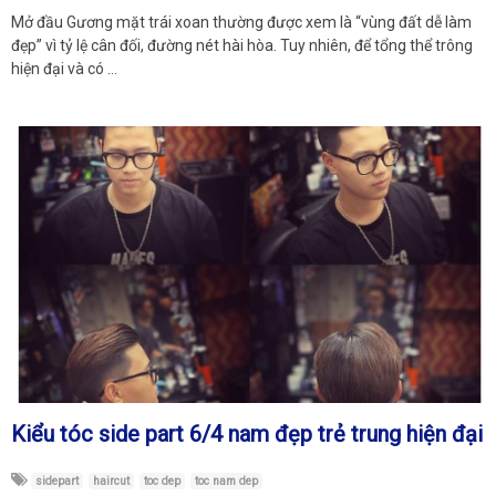
Mở đầu Gương mặt trái xoan thường được xem là “vùng đất dễ làm
đẹp” vì tỷ lệ cân đối, đường nét hài hòa. Tuy nhiên, để tổng thể trông
hiện đại và có …
Kiểu tóc side part 6/4 nam đẹp trẻ trung hiện đại
sidepart
haircut
toc dep
toc nam dep