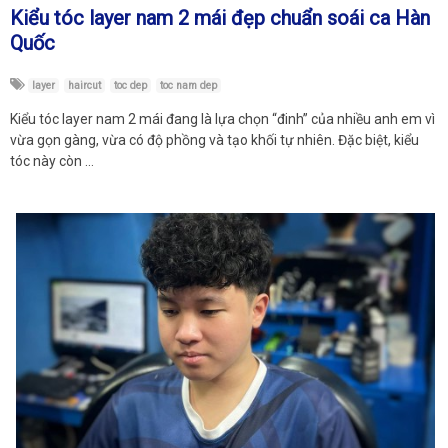
Kiểu tóc layer nam 2 mái đẹp chuẩn soái ca Hàn
Quốc
layer
haircut
toc dep
toc nam dep
Kiểu tóc layer nam 2 mái đang là lựa chọn “đinh” của nhiều anh em vì
vừa gọn gàng, vừa có độ phồng và tạo khối tự nhiên. Đặc biệt, kiểu
tóc này còn …