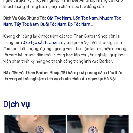
nghề và dịch vụ chuyên nghiệp, Than Barber Shop mang đến cho
khách hàng những trải nghiệm chăm sóc tóc đẳng cấp.
Dịch Vụ Của Chúng Tôi:
Cắt Tóc Nam
,
Uốn Tóc Nam
,
Nhuộm Tóc
Nam
,
Tẩy Tóc Nam
,
Duỗi Tóc Nam
,
Ép Tóc Nam
...
Không chỉ dừng lại ở một tiệm cắt tóc, Than Barber Shop còn là
trung tâm
đào tạo cắt tóc nam
uy tín tại Hà Nội. Với chương trình
đào tạo chất lượng, đội ngũ giảng viên dày dặn kinh nghiệm, chúng
tôi cam kết mang đến môi trường học tập chuyên nghiệp, giúp học
viên phát triển kỹ năng và thành công trong lĩnh vực Barber.
Hãy đến với Than Barber Shop để khám phá phong cách tóc thời
thượng và trải nghiệm dịch vụ chuẩn châu Âu ngay tại Hà Nội!
Dịch vụ