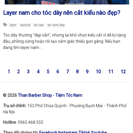
Layer nam cho tóc dày nên cắt kiểu nào đẹp?
layer
haircut
toc dep
toc nam dep
Tóc dày thường “đẹp sẵn”, nhưng lại khó chọn kiểu cắt vì dễ bị nặng
đầu, phồng cứng hoặc rối tạo cảm giác thiếu gọn gàng. Nếu bạn
đang tìm layer nam …
«
1
2
3
4
5
6
7
8
9
10
11
12
© 2026
Than Barber Shop - Tiệm Tóc Nam
Trụ sở chính
: 152 Phố Chùa Quỳnh - Phường Bạch Mai - Thành Phố
Hà Nội
Hotline
: 0965.468.555
Theo dõi chúng tôi
:
Facebook
Instagram
Tiktok
Youtube