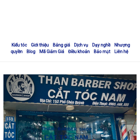
Kiểu tóc
Giới thiệu
Bảng giá
Dịch vụ
Dạy nghề
Nhượng
quyền
Blog
Mã Giảm Giá
Điều khoản
Bảo mật
Liên hệ