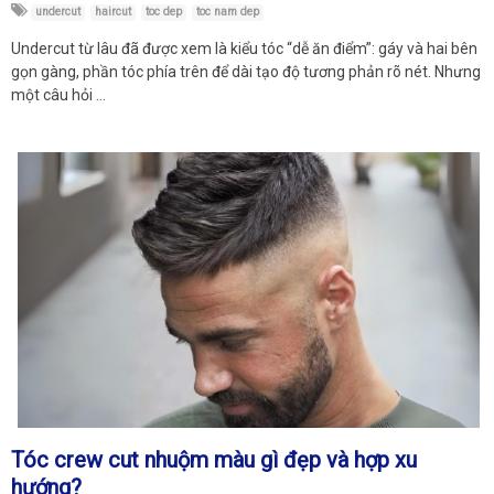
undercut
haircut
toc dep
toc nam dep
Undercut từ lâu đã được xem là kiểu tóc “dễ ăn điểm”: gáy và hai bên
gọn gàng, phần tóc phía trên để dài tạo độ tương phản rõ nét. Nhưng
một câu hỏi …
Tóc crew cut nhuộm màu gì đẹp và hợp xu
hướng?