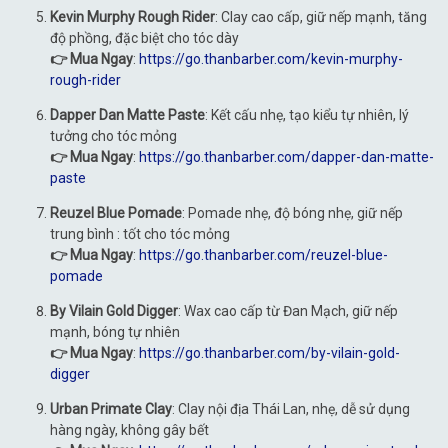
Kevin Murphy Rough Rider
: Clay cao cấp, giữ nếp mạnh, tăng
độ phồng, đặc biệt cho tóc dày
👉 Mua Ngay
:
https://go.thanbarber.com/kevin-murphy-
rough-rider
Dapper Dan Matte Paste
: Kết cấu nhẹ, tạo kiểu tự nhiên, lý
tưởng cho tóc mỏng
👉 Mua Ngay
:
https://go.thanbarber.com/dapper-dan-matte-
paste
Reuzel Blue Pomade
: Pomade nhẹ, độ bóng nhẹ, giữ nếp
trung bình : tốt cho tóc mỏng
👉 Mua Ngay
:
https://go.thanbarber.com/reuzel-blue-
pomade
By Vilain Gold Digger
: Wax cao cấp từ Đan Mạch, giữ nếp
mạnh, bóng tự nhiên
👉 Mua Ngay
:
https://go.thanbarber.com/by-vilain-gold-
digger
Urban Primate Clay
: Clay nội địa Thái Lan, nhẹ, dễ sử dụng
hàng ngày, không gây bết