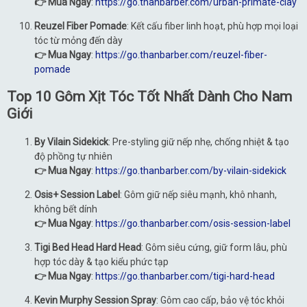
👉 Mua Ngay
:
https://go.thanbarber.com/urban-primate-clay
Reuzel Fiber Pomade
: Kết cấu fiber linh hoạt, phù hợp mọi loại
tóc từ mỏng đến dày
👉 Mua Ngay
:
https://go.thanbarber.com/reuzel-fiber-
pomade
Top 10 Gôm Xịt Tóc Tốt Nhất Dành Cho Nam
Giới
By Vilain Sidekick
: Pre-styling giữ nếp nhẹ, chống nhiệt & tạo
độ phồng tự nhiên
👉 Mua Ngay
:
https://go.thanbarber.com/by-vilain-sidekick
Osis+ Session Label
: Gôm giữ nếp siêu mạnh, khô nhanh,
không bết dính
👉 Mua Ngay
:
https://go.thanbarber.com/osis-session-label
Tigi Bed Head Hard Head
: Gôm siêu cứng, giữ form lâu, phù
hợp tóc dày & tạo kiểu phức tạp
👉 Mua Ngay
:
https://go.thanbarber.com/tigi-hard-head
Kevin Murphy Session Spray
: Gôm cao cấp, bảo vệ tóc khỏi