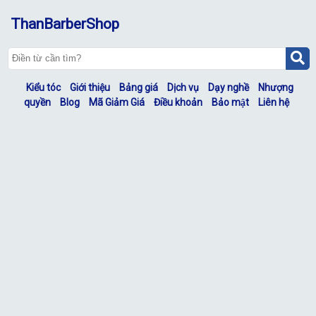
ThanBarberShop
Kiểu tóc
Giới thiệu
Bảng giá
Dịch vụ
Dạy nghề
Nhượng
quyền
Blog
Mã Giảm Giá
Điều khoản
Bảo mật
Liên hệ