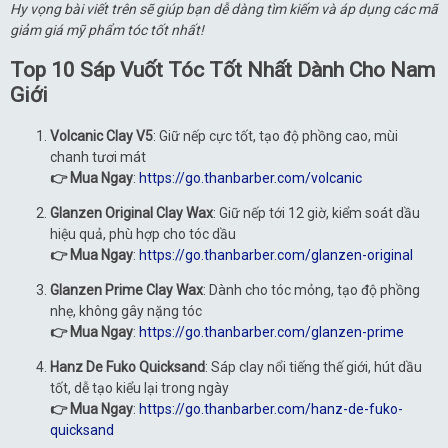
Hy vọng bài viết trên sẽ giúp bạn dễ dàng tìm kiếm và áp dụng các mã
giảm giá mỹ phẩm tóc tốt nhất!
Top 10 Sáp Vuốt Tóc Tốt Nhất Dành Cho Nam
Giới
Volcanic Clay V5
: Giữ nếp cực tốt, tạo độ phồng cao, mùi
chanh tươi mát
👉 Mua Ngay
:
https://go.thanbarber.com/volcanic
Glanzen Original Clay Wax
: Giữ nếp tới 12 giờ, kiểm soát dầu
hiệu quả, phù hợp cho tóc dầu
👉 Mua Ngay
:
https://go.thanbarber.com/glanzen-original
Glanzen Prime Clay Wax
: Dành cho tóc mỏng, tạo độ phồng
nhẹ, không gây nặng tóc
👉 Mua Ngay
:
https://go.thanbarber.com/glanzen-prime
Hanz De Fuko Quicksand
: Sáp clay nổi tiếng thế giới, hút dầu
tốt, dễ tạo kiểu lại trong ngày
👉 Mua Ngay
:
https://go.thanbarber.com/hanz-de-fuko-
quicksand