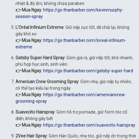
nhiệt & độ ẩm, không chứa paraben
👉 Mua Ngay
:
https://go.thanbarber.com/kevinmurphy-
session-spray
L’Oréal Infinium Extreme
: Giữ nếp cực tốt, dễ chải lại, không
gây khô xơ
👉 Mua Ngay
:
https://go.thanbarber.com/loreal-infinium-
extreme
Gatsby Super Hard Spray
: Gôm giá rẻ, giữ nếp tốt, khô nhanh,
phù hợp học sinh, sinh viên
👉 Mua Ngay
:
https://go.thanbarber.com/gatsby-super-hard
American Crew Grooming Spray
: Gôm nhẹ, giữ nếp tự nhiên,
có thể tạo kiểu lại trong ngày
👉 Mua Ngay
:
https://go.thanbarber.com/americancrew-
grooming-spray
Suavecito Hairspray
: Gôm hỗ trợ pomade, giữ form tóc cổ
điển, không gây bết
👉 Mua Ngay
:
https://go.thanbarber.com/suavecito-hairspray
2Vee Hair Spray
: Gôm Hàn Quốc, nhẹ tóc, giữ nếp ổn trong thời