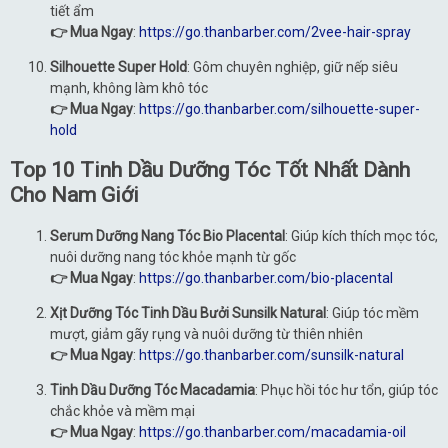
tiết ẩm
👉 Mua Ngay
:
https://go.thanbarber.com/2vee-hair-spray
Silhouette Super Hold
: Gôm chuyên nghiệp, giữ nếp siêu
mạnh, không làm khô tóc
👉 Mua Ngay
:
https://go.thanbarber.com/silhouette-super-
hold
Top 10 Tinh Dầu Dưỡng Tóc Tốt Nhất Dành
Cho Nam Giới
Serum Dưỡng Nang Tóc Bio Placental
: Giúp kích thích mọc tóc,
nuôi dưỡng nang tóc khỏe mạnh từ gốc
👉 Mua Ngay
:
https://go.thanbarber.com/bio-placental
Xịt Dưỡng Tóc Tinh Dầu Bưởi Sunsilk Natural
: Giúp tóc mềm
mượt, giảm gãy rụng và nuôi dưỡng từ thiên nhiên
👉 Mua Ngay
:
https://go.thanbarber.com/sunsilk-natural
Tinh Dầu Dưỡng Tóc Macadamia
: Phục hồi tóc hư tổn, giúp tóc
chắc khỏe và mềm mại
👉 Mua Ngay
:
https://go.thanbarber.com/macadamia-oil