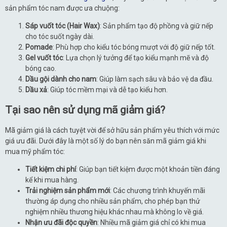
sản phẩm tóc nam được ưa chuộng:
Sáp vuốt tóc (Hair Wax)
: Sản phẩm tạo độ phồng và giữ nếp
cho tóc suốt ngày dài.
Pomade
: Phù hợp cho kiểu tóc bóng mượt với độ giữ nếp tốt.
Gel vuốt tóc
: Lựa chọn lý tưởng để tạo kiểu mạnh mẽ và độ
bóng cao.
Dầu gội dành cho nam
: Giúp làm sạch sâu và bảo vệ da đầu.
Dầu xả
: Giúp tóc mềm mại và dễ tạo kiểu hơn.
Tại sao nên sử dụng mã giảm giá?
Mã giảm giá là cách tuyệt vời để sở hữu sản phẩm yêu thích với mức
giá ưu đãi. Dưới đây là một số lý do bạn nên săn mã giảm giá khi
mua mỹ phẩm tóc:
Tiết kiệm chi phí
: Giúp bạn tiết kiệm được một khoản tiền đáng
kể khi mua hàng.
Trải nghiệm sản phẩm mới
: Các chương trình khuyến mãi
thường áp dụng cho nhiều sản phẩm, cho phép bạn thử
nghiệm nhiều thương hiệu khác nhau mà không lo về giá.
Nhận ưu đãi độc quyền
: Nhiều mã giảm giá chỉ có khi mua