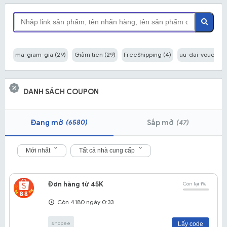
ma-giam-gia (29)
Giảm tiền (29)
FreeShipping (4)
uu-dai-voucher 
DANH SÁCH COUPON
(6580)
(47)
Đang mở
Sắp mở
Mới nhất
Tất cả nhà cung cấp
Đơn hàng từ 45K
Còn lại 1%
Còn 4180 ngày 0:33
shopee
Lấy code