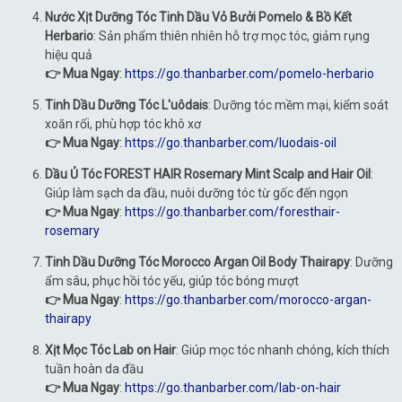
Nước Xịt Dưỡng Tóc Tinh Dầu Vỏ Bưởi Pomelo & Bồ Kết
Herbario
: Sản phẩm thiên nhiên hỗ trợ mọc tóc, giảm rụng
hiệu quả
👉 Mua Ngay
:
https://go.thanbarber.com/pomelo-herbario
Tinh Dầu Dưỡng Tóc L'uôdais
: Dưỡng tóc mềm mại, kiểm soát
xoăn rối, phù hợp tóc khô xơ
👉 Mua Ngay
:
https://go.thanbarber.com/luodais-oil
Dầu Ủ Tóc FOREST HAIR Rosemary Mint Scalp and Hair Oil
:
Giúp làm sạch da đầu, nuôi dưỡng tóc từ gốc đến ngọn
👉 Mua Ngay
:
https://go.thanbarber.com/foresthair-
rosemary
Tinh Dầu Dưỡng Tóc Morocco Argan Oil Body Thairapy
: Dưỡng
ẩm sâu, phục hồi tóc yếu, giúp tóc bóng mượt
👉 Mua Ngay
:
https://go.thanbarber.com/morocco-argan-
thairapy
Xịt Mọc Tóc Lab on Hair
: Giúp mọc tóc nhanh chóng, kích thích
tuần hoàn da đầu
👉 Mua Ngay
:
https://go.thanbarber.com/lab-on-hair