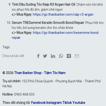
Tinh Dầu Dưỡng Tóc Raip R3 Argan Hair Oil
: Chăm sóc tóc khô
xơ, phục hồi độ ẩm, giảm chẻ ngọn
👉 Mua Ngay
:
https://go.thanbarber.com/raip-r3-argan
Serum TRESemmé Keratin Smooth Bond Repair
: Phục hồi tóc
hư tổn, bổ sung keratin cho tóc chắc khỏe
👉 Mua Ngay
:
https://go.thanbarber.com/tresemme-bond-
repair
Tags:
Chia sẻ bài viết:
© 2026
Than Barber Shop - Tiệm Tóc Nam
Trụ sở chính
: 152 Phố Chùa Quỳnh - Phường Bạch Mai - Thành Phố
Hà Nội
Hotline
: 0965.468.555
Theo dõi chúng tôi
:
Facebook
Instagram
Tiktok
Youtube