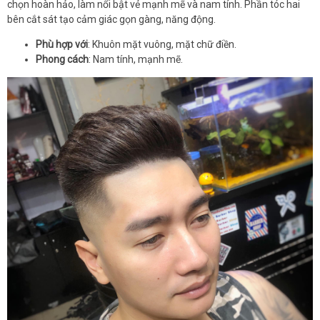
chọn hoàn hảo, làm nổi bật vẻ mạnh mẽ và nam tính. Phần tóc hai
bên cắt sát tạo cảm giác gọn gàng, năng động.
Phù hợp với
: Khuôn mặt vuông, mặt chữ điền.
Phong cách
: Nam tính, mạnh mẽ.