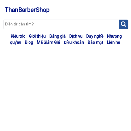
ThanBarberShop
Kiểu tóc
Giới thiệu
Bảng giá
Dịch vụ
Dạy nghề
Nhượng
quyền
Blog
Mã Giảm Giá
Điều khoản
Bảo mật
Liên hệ