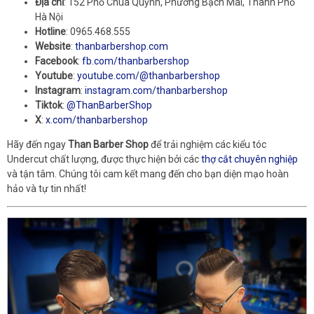
Địa chỉ
: 152 Phố Chùa Quỳnh, Phường Bạch Mai, Thành Phố
Hà Nội
Hotline
: 0965.468.555
Website
:
thanbarbershop.com
Facebook
:
fb.com/thanbarbershop
Youtube
:
youtube.com/@thanbarbershop
Instagram
:
instagram.com/thanbarbershop
Tiktok
:
@ThanBarberShop
X
:
x.com/thanbarbershop
Hãy đến ngay
Than Barber Shop
để trải nghiệm các kiểu tóc
Undercut chất lượng, được thực hiện bởi các
thợ cắt chuyên nghiệp
và tận tâm. Chúng tôi cam kết mang đến cho bạn diện mạo hoàn
hảo và tự tin nhất!