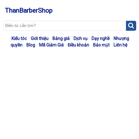
ThanBarberShop
Kiểu tóc
Giới thiệu
Bảng giá
Dịch vụ
Dạy nghề
Nhượng
quyền
Blog
Mã Giảm Giá
Điều khoản
Bảo mật
Liên hệ