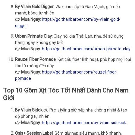
By Vilain Gold Digger
: Wax cao cấp từ Đan Mạch, giữ nếp
mạnh, bóng tự nhiên
👉 Mua Ngay
:
https://go.thanbarber.com/by-vilain-gold-
digger
Urban Primate Clay
: Clay nội địa Thái Lan, nhẹ, dễ sử dụng
hàng ngày, không gây bết
👉 Mua Ngay
:
https://go.thanbarber.com/urban-primate-clay
Reuzel Fiber Pomade
: Kết cấu fiber linh hoạt, phù hợp mọi loại
tóc từ mỏng đến dày
👉 Mua Ngay
:
https://go.thanbarber.com/reuzel-fiber-
pomade
Top 10 Gôm Xịt Tóc Tốt Nhất Dành Cho Nam
Giới
By Vilain Sidekick
: Pre-styling giữ nếp nhẹ, chống nhiệt & tạo
độ phồng tự nhiên
👉 Mua Ngay
:
https://go.thanbarber.com/by-vilain-sidekick
Osis+ Session Label
: Gôm giữ nếp siêu mạnh, khô nhanh,