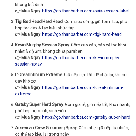
không bết dính
👉 Mua Ngay
:
https://go.thanbarber.com/osis-session-label
Tigi Bed Head Hard Head
: Gôm siêu cứng, giữ form lâu, phù
hợp tóc dày & tạo kiểu phức tạp
👉 Mua Ngay
:
https://go.thanbarber.com/tigi-hard-head
Kevin Murphy Session Spray
: Gôm cao cấp, bảo vệ tóc khỏi
nhiệt & độ ẩm, không chứa paraben
👉 Mua Ngay
:
https://go.thanbarber.com/kevinmurphy-
session-spray
L’Oréal Infinium Extreme
: Giữ nếp cực tốt, dễ chải lại, không
gây khô xơ
👉 Mua Ngay
:
https://go.thanbarber.com/loreal-infinium-
extreme
Gatsby Super Hard Spray
: Gôm giá rẻ, giữ nếp tốt, khô nhanh,
phù hợp học sinh, sinh viên
👉 Mua Ngay
:
https://go.thanbarber.com/gatsby-super-hard
American Crew Grooming Spray
: Gôm nhẹ, giữ nếp tự nhiên,
có thể tạo kiểu lại trong ngày