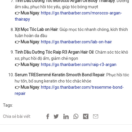
Tinh Dầu Dưỡng Tóc Morocco Argan Oil Body Thairapy
: Dưỡng
ẩm sâu, phục hồi tóc yếu, giúp tóc bóng mượt
👉 Mua Ngay
:
https://go.thanbarber.com/morocco-argan-
thairapy
Xịt Mọc Tóc Lab on Hair
: Giúp mọc tóc nhanh chóng, kích thích
tuần hoàn da đầu
👉 Mua Ngay
:
https://go.thanbarber.com/lab-on-hair
Tinh Dầu Dưỡng Tóc Raip R3 Argan Hair Oil
: Chăm sóc tóc khô
xơ, phục hồi độ ẩm, giảm chẻ ngọn
👉 Mua Ngay
:
https://go.thanbarber.com/raip-r3-argan
Serum TRESemmé Keratin Smooth Bond Repair
: Phục hồi tóc
hư tổn, bổ sung keratin cho tóc chắc khỏe
👉 Mua Ngay
:
https://go.thanbarber.com/tresemme-bond-
repair
Tags:
Chia sẻ bài viết: