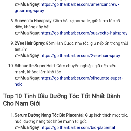
👉 Mua Ngay
:
https://go.thanbarber.com/americancrew-
grooming-spray
Suavecito Hairspray
: Gôm hỗ trợ pomade, giữ form tóc cổ
điển, không gây bết
👉 Mua Ngay
:
https://go.thanbarber.com/suavecito-hairspray
2Vee Hair Spray
: Gôm Hàn Quốc, nhẹ tóc, giữ nếp ổn trong thời
tiết ẩm
👉 Mua Ngay
:
https://go.thanbarber.com/2vee-hair-spray
Silhouette Super Hold
: Gôm chuyên nghiệp, giữ nếp siêu
mạnh, không làm khô tóc
👉 Mua Ngay
:
https://go.thanbarber.com/silhouette-super-
hold
Top 10 Tinh Dầu Dưỡng Tóc Tốt Nhất Dành
Cho Nam Giới
Serum Dưỡng Nang Tóc Bio Placental
: Giúp kích thích mọc tóc,
nuôi dưỡng nang tóc khỏe mạnh từ gốc
👉 Mua Ngay
:
https://go.thanbarber.com/bio-placental