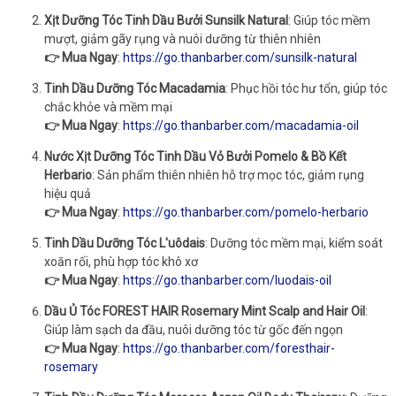
Xịt Dưỡng Tóc Tinh Dầu Bưởi Sunsilk Natural
: Giúp tóc mềm
mượt, giảm gãy rụng và nuôi dưỡng từ thiên nhiên
👉 Mua Ngay
:
https://go.thanbarber.com/sunsilk-natural
Tinh Dầu Dưỡng Tóc Macadamia
: Phục hồi tóc hư tổn, giúp tóc
chắc khỏe và mềm mại
👉 Mua Ngay
:
https://go.thanbarber.com/macadamia-oil
Nước Xịt Dưỡng Tóc Tinh Dầu Vỏ Bưởi Pomelo & Bồ Kết
Herbario
: Sản phẩm thiên nhiên hỗ trợ mọc tóc, giảm rụng
hiệu quả
👉 Mua Ngay
:
https://go.thanbarber.com/pomelo-herbario
Tinh Dầu Dưỡng Tóc L'uôdais
: Dưỡng tóc mềm mại, kiểm soát
xoăn rối, phù hợp tóc khô xơ
👉 Mua Ngay
:
https://go.thanbarber.com/luodais-oil
Dầu Ủ Tóc FOREST HAIR Rosemary Mint Scalp and Hair Oil
:
Giúp làm sạch da đầu, nuôi dưỡng tóc từ gốc đến ngọn
👉 Mua Ngay
:
https://go.thanbarber.com/foresthair-
rosemary