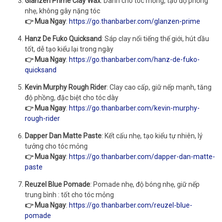
Glanzen Prime Clay Wax
: Dành cho tóc mỏng, tạo độ phồng
nhẹ, không gây nặng tóc
👉 Mua Ngay
:
https://go.thanbarber.com/glanzen-prime
Hanz De Fuko Quicksand
: Sáp clay nổi tiếng thế giới, hút dầu
tốt, dễ tạo kiểu lại trong ngày
👉 Mua Ngay
:
https://go.thanbarber.com/hanz-de-fuko-
quicksand
Kevin Murphy Rough Rider
: Clay cao cấp, giữ nếp mạnh, tăng
độ phồng, đặc biệt cho tóc dày
👉 Mua Ngay
:
https://go.thanbarber.com/kevin-murphy-
rough-rider
Dapper Dan Matte Paste
: Kết cấu nhẹ, tạo kiểu tự nhiên, lý
tưởng cho tóc mỏng
👉 Mua Ngay
:
https://go.thanbarber.com/dapper-dan-matte-
paste
Reuzel Blue Pomade
: Pomade nhẹ, độ bóng nhẹ, giữ nếp
trung bình : tốt cho tóc mỏng
👉 Mua Ngay
:
https://go.thanbarber.com/reuzel-blue-
pomade