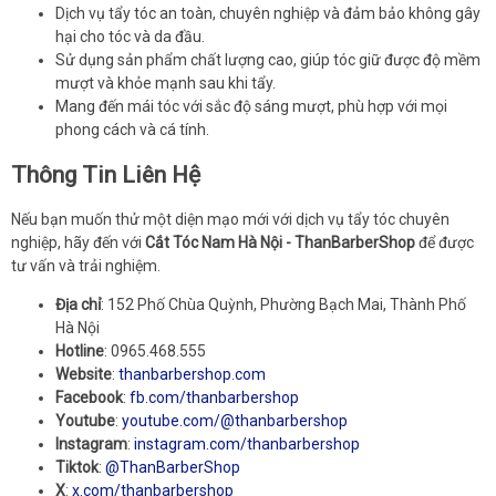
Dịch vụ tẩy tóc an toàn, chuyên nghiệp và đảm bảo không gây
hại cho tóc và da đầu.
Sử dụng sản phẩm chất lượng cao, giúp tóc giữ được độ mềm
mượt và khỏe mạnh sau khi tẩy.
Mang đến mái tóc với sắc độ sáng mượt, phù hợp với mọi
phong cách và cá tính.
Thông Tin Liên Hệ
Nếu bạn muốn thử một diện mạo mới với dịch vụ tẩy tóc chuyên
nghiệp, hãy đến với
Cắt Tóc Nam Hà Nội - ThanBarberShop
để được
tư vấn và trải nghiệm.
Địa chỉ
: 152 Phố Chùa Quỳnh, Phường Bạch Mai, Thành Phố
Hà Nội
Hotline
: 0965.468.555
Website
:
thanbarbershop.com
Facebook
:
fb.com/thanbarbershop
Youtube
:
youtube.com/@thanbarbershop
Instagram
:
instagram.com/thanbarbershop
Tiktok
:
@ThanBarberShop
X
:
x.com/thanbarbershop