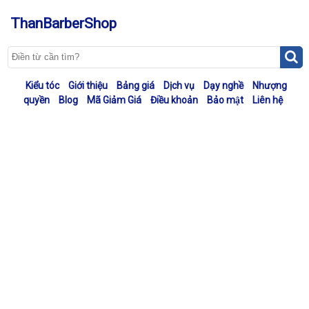
ThanBarberShop
Kiểu tóc
Giới thiệu
Bảng giá
Dịch vụ
Dạy nghề
Nhượng
quyền
Blog
Mã Giảm Giá
Điều khoản
Bảo mật
Liên hệ