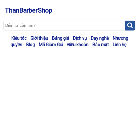
ThanBarberShop
Kiểu tóc
Giới thiệu
Bảng giá
Dịch vụ
Dạy nghề
Nhượng
quyền
Blog
Mã Giảm Giá
Điều khoản
Bảo mật
Liên hệ