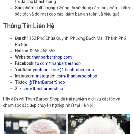
tối đa cho khách hàng.
Sản phẩm chất lượng
: Chúng tôi sử dụng các sản phẩm chăm
sóc tóc và da mặt cao cấp, đảm bảo an toàn và hiệu quả.
Thông Tin Liên Hệ
Địa chỉ
: 152 Phố Chùa Quỳnh, Phường Bạch Mai, Thành Phố
Hà Nội
Hotline
: 0965.468.555
Website
:
thanbarbershop.com
Facebook
:
fb.com/thanbarbershop
Youtube
:
youtube.com/@thanbarbershop
Instagram
:
instagram.com/thanbarbershop
Tiktok
:
@ThanBarberShop
X
:
x.com/thanbarbershop
Hãy đến với Than Barber Shop để trải nghiệm dịch vụ cắt tóc và
chăm sóc sắc đẹp chuyên nghiệp nhất tại Hà Nội!