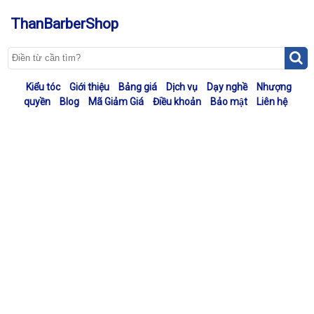
ThanBarberShop
Kiểu tóc
Giới thiệu
Bảng giá
Dịch vụ
Dạy nghề
Nhượng
quyền
Blog
Mã Giảm Giá
Điều khoản
Bảo mật
Liên hệ