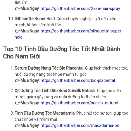
tiết ẩm
👉 Mua Ngay
:
https://go.thanbarber.com/2vee-hair-spray
Silhouette Super Hold
: Gôm chuyên nghiệp, giữ nếp siêu
mạnh, không làm khô tóc
👉 Mua Ngay
:
https://go.thanbarber.com/silhouette-super-
hold
Top 10 Tinh Dầu Dưỡng Tóc Tốt Nhất Dành
Cho Nam Giới
Serum Dưỡng Nang Tóc Bio Placental
: Giúp kích thích mọc tóc,
nuôi dưỡng nang tóc khỏe mạnh từ gốc
👉 Mua Ngay
:
https://go.thanbarber.com/bio-placental
Xịt Dưỡng Tóc Tinh Dầu Bưởi Sunsilk Natural
: Giúp tóc mềm
mượt, giảm gãy rụng và nuôi dưỡng từ thiên nhiên
👉 Mua Ngay
:
https://go.thanbarber.com/sunsilk-natural
Tinh Dầu Dưỡng Tóc Macadamia
: Phục hồi tóc hư tổn, giúp tóc
chắc khỏe và mềm mại
👉 Mua Ngay
:
https://go.thanbarber.com/macadamia-oil