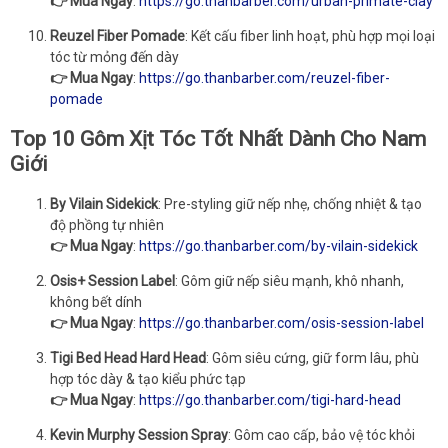
👉 Mua Ngay
:
https://go.thanbarber.com/urban-primate-clay
Reuzel Fiber Pomade
: Kết cấu fiber linh hoạt, phù hợp mọi loại
tóc từ mỏng đến dày
👉 Mua Ngay
:
https://go.thanbarber.com/reuzel-fiber-
pomade
Top 10 Gôm Xịt Tóc Tốt Nhất Dành Cho Nam
Giới
By Vilain Sidekick
: Pre-styling giữ nếp nhẹ, chống nhiệt & tạo
độ phồng tự nhiên
👉 Mua Ngay
:
https://go.thanbarber.com/by-vilain-sidekick
Osis+ Session Label
: Gôm giữ nếp siêu mạnh, khô nhanh,
không bết dính
👉 Mua Ngay
:
https://go.thanbarber.com/osis-session-label
Tigi Bed Head Hard Head
: Gôm siêu cứng, giữ form lâu, phù
hợp tóc dày & tạo kiểu phức tạp
👉 Mua Ngay
:
https://go.thanbarber.com/tigi-hard-head
Kevin Murphy Session Spray
: Gôm cao cấp, bảo vệ tóc khỏi