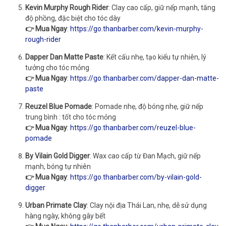
Kevin Murphy Rough Rider
: Clay cao cấp, giữ nếp mạnh, tăng
độ phồng, đặc biệt cho tóc dày
👉 Mua Ngay
:
https://go.thanbarber.com/kevin-murphy-
rough-rider
Dapper Dan Matte Paste
: Kết cấu nhẹ, tạo kiểu tự nhiên, lý
tưởng cho tóc mỏng
👉 Mua Ngay
:
https://go.thanbarber.com/dapper-dan-matte-
paste
Reuzel Blue Pomade
: Pomade nhẹ, độ bóng nhẹ, giữ nếp
trung bình : tốt cho tóc mỏng
👉 Mua Ngay
:
https://go.thanbarber.com/reuzel-blue-
pomade
By Vilain Gold Digger
: Wax cao cấp từ Đan Mạch, giữ nếp
mạnh, bóng tự nhiên
👉 Mua Ngay
:
https://go.thanbarber.com/by-vilain-gold-
digger
Urban Primate Clay
: Clay nội địa Thái Lan, nhẹ, dễ sử dụng
hàng ngày, không gây bết