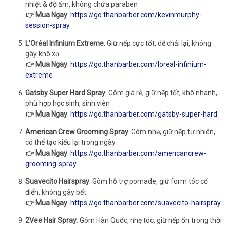
nhiệt & độ ẩm, không chứa paraben
👉 Mua Ngay
:
https://go.thanbarber.com/kevinmurphy-
session-spray
L’Oréal Infinium Extreme
: Giữ nếp cực tốt, dễ chải lại, không
gây khô xơ
👉 Mua Ngay
:
https://go.thanbarber.com/loreal-infinium-
extreme
Gatsby Super Hard Spray
: Gôm giá rẻ, giữ nếp tốt, khô nhanh,
phù hợp học sinh, sinh viên
👉 Mua Ngay
:
https://go.thanbarber.com/gatsby-super-hard
American Crew Grooming Spray
: Gôm nhẹ, giữ nếp tự nhiên,
có thể tạo kiểu lại trong ngày
👉 Mua Ngay
:
https://go.thanbarber.com/americancrew-
grooming-spray
Suavecito Hairspray
: Gôm hỗ trợ pomade, giữ form tóc cổ
điển, không gây bết
👉 Mua Ngay
:
https://go.thanbarber.com/suavecito-hairspray
2Vee Hair Spray
: Gôm Hàn Quốc, nhẹ tóc, giữ nếp ổn trong thời