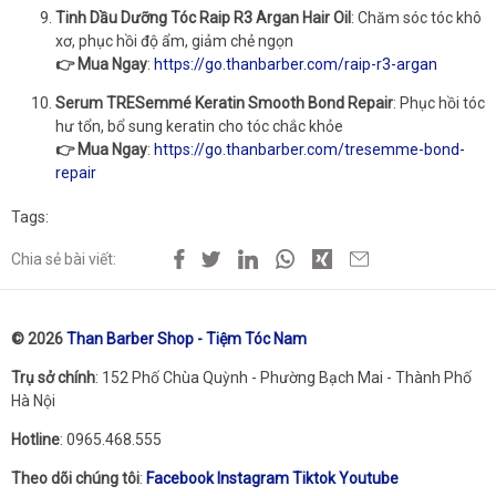
Tinh Dầu Dưỡng Tóc Raip R3 Argan Hair Oil
: Chăm sóc tóc khô
xơ, phục hồi độ ẩm, giảm chẻ ngọn
👉 Mua Ngay
:
https://go.thanbarber.com/raip-r3-argan
Serum TRESemmé Keratin Smooth Bond Repair
: Phục hồi tóc
hư tổn, bổ sung keratin cho tóc chắc khỏe
👉 Mua Ngay
:
https://go.thanbarber.com/tresemme-bond-
repair
Tags:
Chia sẻ bài viết:
© 2026
Than Barber Shop - Tiệm Tóc Nam
Trụ sở chính
: 152 Phố Chùa Quỳnh - Phường Bạch Mai - Thành Phố
Hà Nội
Hotline
: 0965.468.555
Theo dõi chúng tôi
:
Facebook
Instagram
Tiktok
Youtube