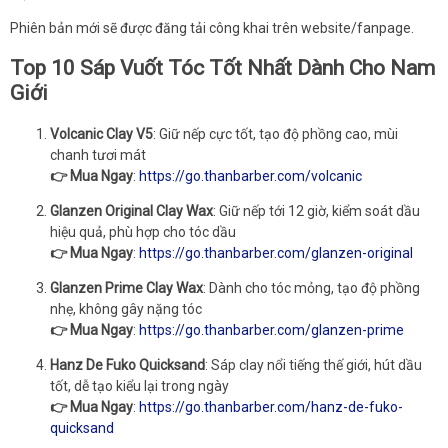
Phiên bản mới sẽ được đăng tải công khai trên website/fanpage.
Top 10 Sáp Vuốt Tóc Tốt Nhất Dành Cho Nam
Giới
Volcanic Clay V5
: Giữ nếp cực tốt, tạo độ phồng cao, mùi
chanh tươi mát
👉 Mua Ngay
:
https://go.thanbarber.com/volcanic
Glanzen Original Clay Wax
: Giữ nếp tới 12 giờ, kiểm soát dầu
hiệu quả, phù hợp cho tóc dầu
👉 Mua Ngay
:
https://go.thanbarber.com/glanzen-original
Glanzen Prime Clay Wax
: Dành cho tóc mỏng, tạo độ phồng
nhẹ, không gây nặng tóc
👉 Mua Ngay
:
https://go.thanbarber.com/glanzen-prime
Hanz De Fuko Quicksand
: Sáp clay nổi tiếng thế giới, hút dầu
tốt, dễ tạo kiểu lại trong ngày
👉 Mua Ngay
:
https://go.thanbarber.com/hanz-de-fuko-
quicksand