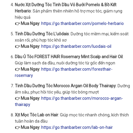
Nước Xịt Dưỡng Tóc Tinh Dầu Vỏ Bưởi Pomelo & Bồ Kết
Herbario
: Sản phẩm thiên nhiên hỗ trợ mọc tóc, giảm rụng
hiệu quả
👉 Mua Ngay
:
https://go.thanbarber.com/pomelo-herbario
Tinh Dầu Dưỡng Tóc L'uôdais
: Dưỡng tóc mềm mại, kiểm soát
xoăn rối, phù hợp tóc khô xơ
👉 Mua Ngay
:
https://go.thanbarber.com/luodais-oil
Dầu Ủ Tóc FOREST HAIR Rosemary Mint Scalp and Hair Oil
:
Giúp làm sạch da đầu, nuôi dưỡng tóc từ gốc đến ngọn
👉 Mua Ngay
:
https://go.thanbarber.com/foresthair-
rosemary
Tinh Dầu Dưỡng Tóc Morocco Argan Oil Body Thairapy
: Dưỡng
ẩm sâu, phục hồi tóc yếu, giúp tóc bóng mượt
👉 Mua Ngay
:
https://go.thanbarber.com/morocco-argan-
thairapy
Xịt Mọc Tóc Lab on Hair
: Giúp mọc tóc nhanh chóng, kích thích
tuần hoàn da đầu
👉 Mua Ngay
:
https://go.thanbarber.com/lab-on-hair