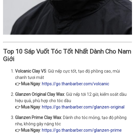
Top 10 Sáp Vuốt Tóc Tốt Nhất Dành Cho Nam
Giới
Volcanic Clay V5
: Giữ nếp cực tốt, tạo độ phồng cao, mùi
chanh tươi mát
👉 Mua Ngay
:
https://go.thanbarber.com/volcanic
Glanzen Original Clay Wax
: Giữ nếp tới 12 giờ, kiểm soát dầu
hiệu quả, phù hợp cho tóc dầu
👉 Mua Ngay
:
https://go.thanbarber.com/glanzen-original
Glanzen Prime Clay Wax
: Dành cho tóc mỏng, tạo độ phồng
nhẹ, không gây nặng tóc
👉 Mua Ngay
:
https://go.thanbarber.com/glanzen-prime