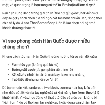
mặt
, và quan trọng là
học xong có thể tự làm hoặc đi làm được
?
Nếu bạn cũng đang trong giai đoạn “tìm nơi gửi gắm”, bài viết dưới
đây sẽ gợi ý cách chọn địa chỉ học/cắt tóc nam chuẩn Hàn, đồng thời
chia sẻ lý do vì sao
ThanBarberShop
luôn là lựa chọn nổi bật mà
khách thường nhắc tới.
Vì sao phong cách Hàn Quốc được nhiều
chàng chọn?
Phong cách tóc nam Hàn Quốc thường hướng tới sự cân đối giữa:
Form tóc gọn
(không quá bù xù)
Đường cắt sạch
(tỉa gọn phần viền, line rõ)
Kết cấu tự nhiên
(mái rủ, mái bay, layer nhẹ nhàng)
Tạo kiểu dễ
nhưng vẫn có “chất”
Dù bạn muốn kiểu undercut, two block, comma hair hay kiểu uốn
nhẹ, điều cốt lõi vẫn là
tay nghề cắt và khả năng tạo form theo tỷ lệ
khuôn mặt
. Vì vậy, học đúng kỹ thuật từ đầu sẽ giúp bạn không bị
“lệch form” dù có thợ làm tay nghề cao hoặc dùng sản phẩm tạo