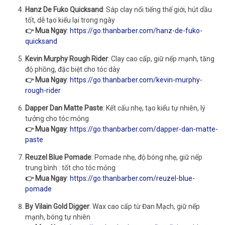
Hanz De Fuko Quicksand
: Sáp clay nổi tiếng thế giới, hút dầu
tốt, dễ tạo kiểu lại trong ngày
👉 Mua Ngay
:
https://go.thanbarber.com/hanz-de-fuko-
quicksand
Kevin Murphy Rough Rider
: Clay cao cấp, giữ nếp mạnh, tăng
độ phồng, đặc biệt cho tóc dày
👉 Mua Ngay
:
https://go.thanbarber.com/kevin-murphy-
rough-rider
Dapper Dan Matte Paste
: Kết cấu nhẹ, tạo kiểu tự nhiên, lý
tưởng cho tóc mỏng
👉 Mua Ngay
:
https://go.thanbarber.com/dapper-dan-matte-
paste
Reuzel Blue Pomade
: Pomade nhẹ, độ bóng nhẹ, giữ nếp
trung bình : tốt cho tóc mỏng
👉 Mua Ngay
:
https://go.thanbarber.com/reuzel-blue-
pomade
By Vilain Gold Digger
: Wax cao cấp từ Đan Mạch, giữ nếp
mạnh, bóng tự nhiên