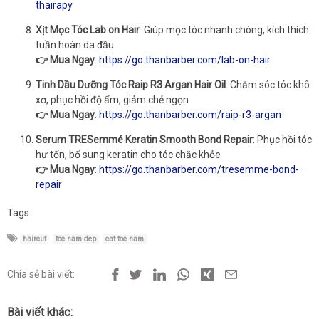
thairapy
Xịt Mọc Tóc Lab on Hair
: Giúp mọc tóc nhanh chóng, kích thích
tuần hoàn da đầu
👉 Mua Ngay
:
https://go.thanbarber.com/lab-on-hair
Tinh Dầu Dưỡng Tóc Raip R3 Argan Hair Oil
: Chăm sóc tóc khô
xơ, phục hồi độ ẩm, giảm chẻ ngọn
👉 Mua Ngay
:
https://go.thanbarber.com/raip-r3-argan
Serum TRESemmé Keratin Smooth Bond Repair
: Phục hồi tóc
hư tổn, bổ sung keratin cho tóc chắc khỏe
👉 Mua Ngay
:
https://go.thanbarber.com/tresemme-bond-
repair
Tags:
haircut
toc nam dep
cat toc nam
Chia sẻ bài viết:
Bài viết khác: