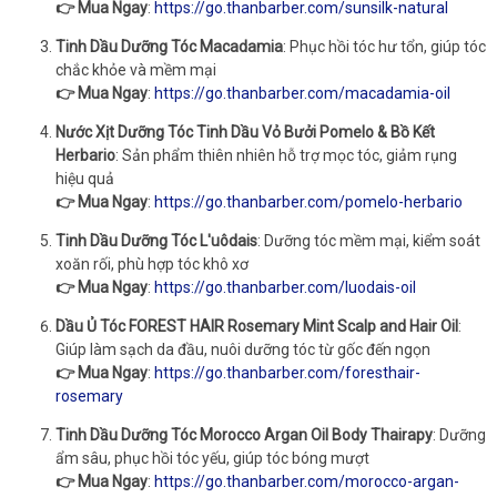
👉 Mua Ngay
:
https://go.thanbarber.com/sunsilk-natural
Tinh Dầu Dưỡng Tóc Macadamia
: Phục hồi tóc hư tổn, giúp tóc
chắc khỏe và mềm mại
👉 Mua Ngay
:
https://go.thanbarber.com/macadamia-oil
Nước Xịt Dưỡng Tóc Tinh Dầu Vỏ Bưởi Pomelo & Bồ Kết
Herbario
: Sản phẩm thiên nhiên hỗ trợ mọc tóc, giảm rụng
hiệu quả
👉 Mua Ngay
:
https://go.thanbarber.com/pomelo-herbario
Tinh Dầu Dưỡng Tóc L'uôdais
: Dưỡng tóc mềm mại, kiểm soát
xoăn rối, phù hợp tóc khô xơ
👉 Mua Ngay
:
https://go.thanbarber.com/luodais-oil
Dầu Ủ Tóc FOREST HAIR Rosemary Mint Scalp and Hair Oil
:
Giúp làm sạch da đầu, nuôi dưỡng tóc từ gốc đến ngọn
👉 Mua Ngay
:
https://go.thanbarber.com/foresthair-
rosemary
Tinh Dầu Dưỡng Tóc Morocco Argan Oil Body Thairapy
: Dưỡng
ẩm sâu, phục hồi tóc yếu, giúp tóc bóng mượt
👉 Mua Ngay
:
https://go.thanbarber.com/morocco-argan-