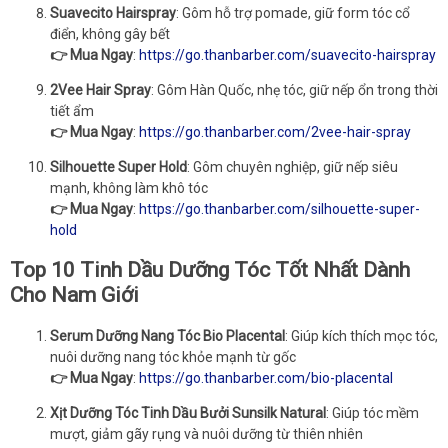
Suavecito Hairspray
: Gôm hỗ trợ pomade, giữ form tóc cổ
điển, không gây bết
👉 Mua Ngay
:
https://go.thanbarber.com/suavecito-hairspray
2Vee Hair Spray
: Gôm Hàn Quốc, nhẹ tóc, giữ nếp ổn trong thời
tiết ẩm
👉 Mua Ngay
:
https://go.thanbarber.com/2vee-hair-spray
Silhouette Super Hold
: Gôm chuyên nghiệp, giữ nếp siêu
mạnh, không làm khô tóc
👉 Mua Ngay
:
https://go.thanbarber.com/silhouette-super-
hold
Top 10 Tinh Dầu Dưỡng Tóc Tốt Nhất Dành
Cho Nam Giới
Serum Dưỡng Nang Tóc Bio Placental
: Giúp kích thích mọc tóc,
nuôi dưỡng nang tóc khỏe mạnh từ gốc
👉 Mua Ngay
:
https://go.thanbarber.com/bio-placental
Xịt Dưỡng Tóc Tinh Dầu Bưởi Sunsilk Natural
: Giúp tóc mềm
mượt, giảm gãy rụng và nuôi dưỡng từ thiên nhiên