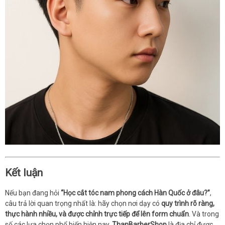
Kết luận
Nếu bạn đang hỏi
“Học cắt tóc nam phong cách Hàn Quốc ở đâu?”
,
câu trả lời quan trọng nhất là: hãy chọn nơi dạy có
quy trình rõ ràng,
thực hành nhiều, và được chỉnh trực tiếp để lên form chuẩn
. Và trong
số các lựa chọn phổ biến hiện nay,
ThanBarberShop
là địa chỉ được