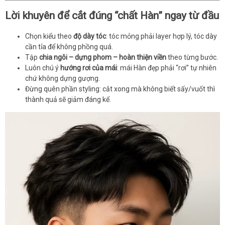
Lời khuyên để cắt đúng “chất Hàn” ngay từ đầu
Chọn kiểu theo
độ dày tóc
: tóc mỏng phải layer hợp lý, tóc dày
cần tỉa để không phồng quá.
Tập
chia ngôi – dựng phom – hoàn thiện viền
theo từng bước.
Luôn chú ý
hướng rơi của mái
: mái Hàn đẹp phải “rơi” tự nhiên
chứ không dựng gượng.
Đừng quên phần styling: cắt xong mà không biết sấy/vuốt thì
thành quả sẽ giảm đáng kể.