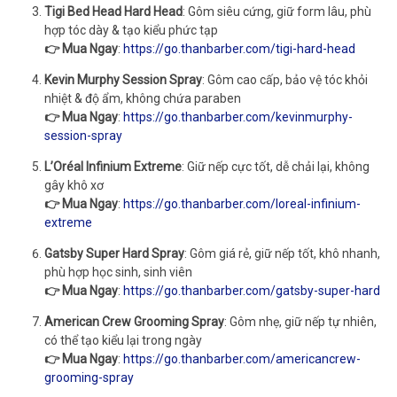
Tigi Bed Head Hard Head
: Gôm siêu cứng, giữ form lâu, phù
hợp tóc dày & tạo kiểu phức tạp
👉 Mua Ngay
:
https://go.thanbarber.com/tigi-hard-head
Kevin Murphy Session Spray
: Gôm cao cấp, bảo vệ tóc khỏi
nhiệt & độ ẩm, không chứa paraben
👉 Mua Ngay
:
https://go.thanbarber.com/kevinmurphy-
session-spray
L’Oréal Infinium Extreme
: Giữ nếp cực tốt, dễ chải lại, không
gây khô xơ
👉 Mua Ngay
:
https://go.thanbarber.com/loreal-infinium-
extreme
Gatsby Super Hard Spray
: Gôm giá rẻ, giữ nếp tốt, khô nhanh,
phù hợp học sinh, sinh viên
👉 Mua Ngay
:
https://go.thanbarber.com/gatsby-super-hard
American Crew Grooming Spray
: Gôm nhẹ, giữ nếp tự nhiên,
có thể tạo kiểu lại trong ngày
👉 Mua Ngay
:
https://go.thanbarber.com/americancrew-
grooming-spray