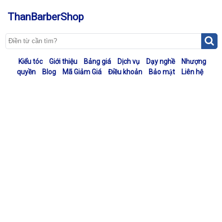
ThanBarberShop
Kiểu tóc
Giới thiệu
Bảng giá
Dịch vụ
Dạy nghề
Nhượng
quyền
Blog
Mã Giảm Giá
Điều khoản
Bảo mật
Liên hệ