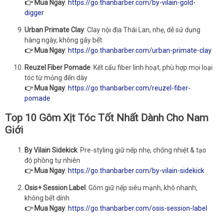
👉 Mua Ngay
:
https://go.thanbarber.com/by-vilain-gold-
digger
Urban Primate Clay
: Clay nội địa Thái Lan, nhẹ, dễ sử dụng
hàng ngày, không gây bết
👉 Mua Ngay
:
https://go.thanbarber.com/urban-primate-clay
Reuzel Fiber Pomade
: Kết cấu fiber linh hoạt, phù hợp mọi loại
tóc từ mỏng đến dày
👉 Mua Ngay
:
https://go.thanbarber.com/reuzel-fiber-
pomade
Top 10 Gôm Xịt Tóc Tốt Nhất Dành Cho Nam
Giới
By Vilain Sidekick
: Pre-styling giữ nếp nhẹ, chống nhiệt & tạo
độ phồng tự nhiên
👉 Mua Ngay
:
https://go.thanbarber.com/by-vilain-sidekick
Osis+ Session Label
: Gôm giữ nếp siêu mạnh, khô nhanh,
không bết dính
👉 Mua Ngay
:
https://go.thanbarber.com/osis-session-label