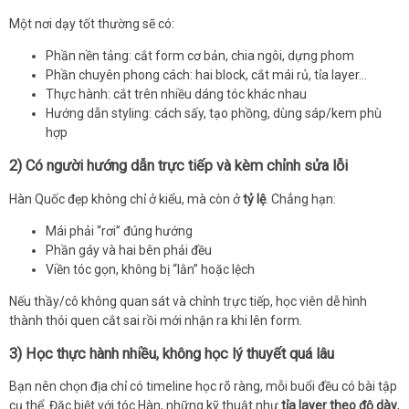
Một nơi dạy tốt thường sẽ có:
Phần nền tảng: cắt form cơ bản, chia ngôi, dựng phom
Phần chuyên phong cách: hai block, cắt mái rủ, tỉa layer…
Thực hành: cắt trên nhiều dáng tóc khác nhau
Hướng dẫn styling: cách sấy, tạo phồng, dùng sáp/kem phù
hợp
2) Có người hướng dẫn trực tiếp và kèm chỉnh sửa lỗi
Hàn Quốc đẹp không chỉ ở kiểu, mà còn ở
tỷ lệ
. Chẳng hạn:
Mái phải “rơi” đúng hướng
Phần gáy và hai bên phải đều
Viền tóc gọn, không bị “lằn” hoặc lệch
Nếu thầy/cô không quan sát và chỉnh trực tiếp, học viên dễ hình
thành thói quen cắt sai rồi mới nhận ra khi lên form.
3) Học thực hành nhiều, không học lý thuyết quá lâu
Bạn nên chọn địa chỉ có timeline học rõ ràng, mỗi buổi đều có bài tập
cụ thể. Đặc biệt với tóc Hàn, những kỹ thuật như
tỉa layer theo độ dày
,