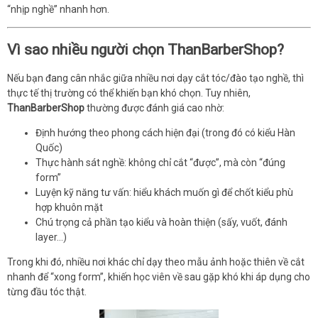
“nhịp nghề” nhanh hơn.
Vì sao nhiều người chọn ThanBarberShop?
Nếu bạn đang cân nhắc giữa nhiều nơi dạy cắt tóc/đào tạo nghề, thì
thực tế thị trường có thể khiến bạn khó chọn. Tuy nhiên,
ThanBarberShop
thường được đánh giá cao nhờ:
Định hướng theo phong cách hiện đại (trong đó có kiểu Hàn
Quốc)
Thực hành sát nghề: không chỉ cắt “được”, mà còn “đúng
form”
Luyện kỹ năng tư vấn: hiểu khách muốn gì để chốt kiểu phù
hợp khuôn mặt
Chú trọng cả phần tạo kiểu và hoàn thiện (sấy, vuốt, đánh
layer…)
Trong khi đó, nhiều nơi khác chỉ dạy theo mẫu ảnh hoặc thiên về cắt
nhanh để “xong form”, khiến học viên về sau gặp khó khi áp dụng cho
từng đầu tóc thật.