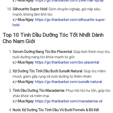
👉 Mua Ngay
:
https://go.thanbarber.com/2vee-hair-spray
Silhouette Super Hold
: Gôm chuyên nghiệp, giữ nếp siêu
mạnh, không làm khô tóc
👉 Mua Ngay
:
https://go.thanbarber.com/silhouette-super-
hold
Top 10 Tinh Dầu Dưỡng Tóc Tốt Nhất Dành
Cho Nam Giới
Serum Dưỡng Nang Tóc Bio Placental
: Giúp kích thích mọc tóc,
nuôi dưỡng nang tóc khỏe mạnh từ gốc
👉 Mua Ngay
:
https://go.thanbarber.com/bio-placental
Xịt Dưỡng Tóc Tinh Dầu Bưởi Sunsilk Natural
: Giúp tóc mềm
mượt, giảm gãy rụng và nuôi dưỡng từ thiên nhiên
👉 Mua Ngay
:
https://go.thanbarber.com/sunsilk-natural
Tinh Dầu Dưỡng Tóc Macadamia
: Phục hồi tóc hư tổn, giúp tóc
chắc khỏe và mềm mại
👉 Mua Ngay
:
https://go.thanbarber.com/macadamia-oil
Nước Xịt Dưỡng Tóc Tinh Dầu Vỏ Bưởi Pomelo & Bồ Kết