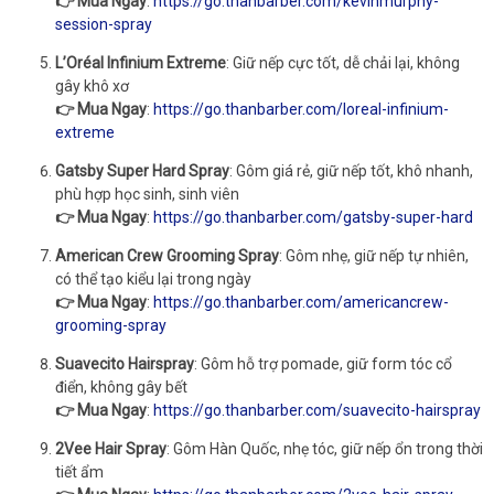
👉 Mua Ngay
:
https://go.thanbarber.com/kevinmurphy-
session-spray
L’Oréal Infinium Extreme
: Giữ nếp cực tốt, dễ chải lại, không
gây khô xơ
👉 Mua Ngay
:
https://go.thanbarber.com/loreal-infinium-
extreme
Gatsby Super Hard Spray
: Gôm giá rẻ, giữ nếp tốt, khô nhanh,
phù hợp học sinh, sinh viên
👉 Mua Ngay
:
https://go.thanbarber.com/gatsby-super-hard
American Crew Grooming Spray
: Gôm nhẹ, giữ nếp tự nhiên,
có thể tạo kiểu lại trong ngày
👉 Mua Ngay
:
https://go.thanbarber.com/americancrew-
grooming-spray
Suavecito Hairspray
: Gôm hỗ trợ pomade, giữ form tóc cổ
điển, không gây bết
👉 Mua Ngay
:
https://go.thanbarber.com/suavecito-hairspray
2Vee Hair Spray
: Gôm Hàn Quốc, nhẹ tóc, giữ nếp ổn trong thời
tiết ẩm