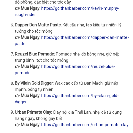
độ phồng, đặc biệt cho tóc dày
👉 Mua Ngay
:
https://go.thanbarber.com/kevin-murphy-
rough-rider
Dapper Dan Matte Paste
: Kết cấu nhẹ, tạo kiểu tự nhiên, lý
tưởng cho tóc mỏng
👉 Mua Ngay
:
https://go.thanbarber.com/dapper-dan-matte-
paste
Reuzel Blue Pomade
: Pomade nhẹ, độ bóng nhẹ, giữ nếp
trung bình : tốt cho tóc mỏng
👉 Mua Ngay
:
https://go.thanbarber.com/reuzel-blue-
pomade
By Vilain Gold Digger
: Wax cao cấp từ Đan Mạch, giữ nếp
mạnh, bóng tự nhiên
👉 Mua Ngay
:
https://go.thanbarber.com/by-vilain-gold-
digger
Urban Primate Clay
: Clay nội địa Thái Lan, nhẹ, dễ sử dụng
hàng ngày, không gây bết
👉 Mua Ngay
:
https://go.thanbarber.com/urban-primate-clay