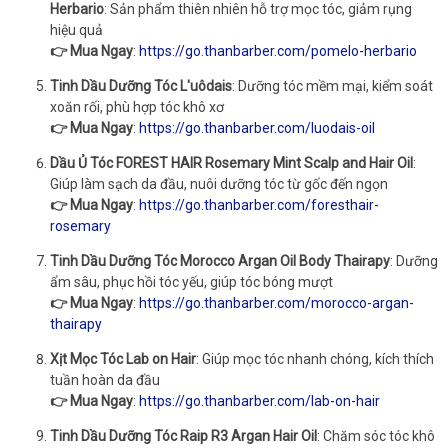
Herbario
: Sản phẩm thiên nhiên hỗ trợ mọc tóc, giảm rụng
hiệu quả
👉 Mua Ngay
:
https://go.thanbarber.com/pomelo-herbario
Tinh Dầu Dưỡng Tóc L'uôdais
: Dưỡng tóc mềm mại, kiểm soát
xoăn rối, phù hợp tóc khô xơ
👉 Mua Ngay
:
https://go.thanbarber.com/luodais-oil
Dầu Ủ Tóc FOREST HAIR Rosemary Mint Scalp and Hair Oil
:
Giúp làm sạch da đầu, nuôi dưỡng tóc từ gốc đến ngọn
👉 Mua Ngay
:
https://go.thanbarber.com/foresthair-
rosemary
Tinh Dầu Dưỡng Tóc Morocco Argan Oil Body Thairapy
: Dưỡng
ẩm sâu, phục hồi tóc yếu, giúp tóc bóng mượt
👉 Mua Ngay
:
https://go.thanbarber.com/morocco-argan-
thairapy
Xịt Mọc Tóc Lab on Hair
: Giúp mọc tóc nhanh chóng, kích thích
tuần hoàn da đầu
👉 Mua Ngay
:
https://go.thanbarber.com/lab-on-hair
Tinh Dầu Dưỡng Tóc Raip R3 Argan Hair Oil
: Chăm sóc tóc khô