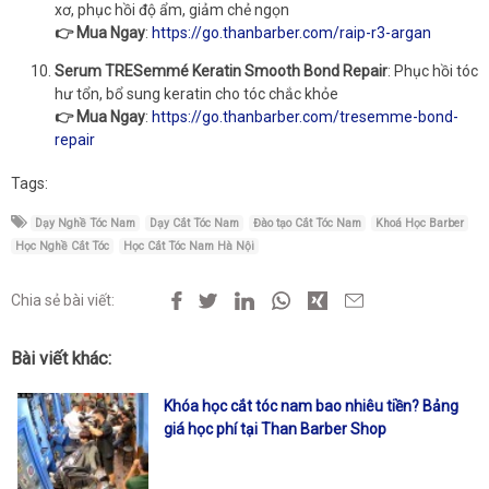
xơ, phục hồi độ ẩm, giảm chẻ ngọn
👉 Mua Ngay
:
https://go.thanbarber.com/raip-r3-argan
Serum TRESemmé Keratin Smooth Bond Repair
: Phục hồi tóc
hư tổn, bổ sung keratin cho tóc chắc khỏe
👉 Mua Ngay
:
https://go.thanbarber.com/tresemme-bond-
repair
Tags:
Dạy Nghề Tóc Nam
Dạy Cắt Tóc Nam
Đào tạo Cắt Tóc Nam
Khoá Học Barber
Học Nghề Cắt Tóc
Học Cắt Tóc Nam Hà Nội
Chia sẻ bài viết:
Bài viết khác:
Khóa học cắt tóc nam bao nhiêu tiền? Bảng
giá học phí tại Than Barber Shop