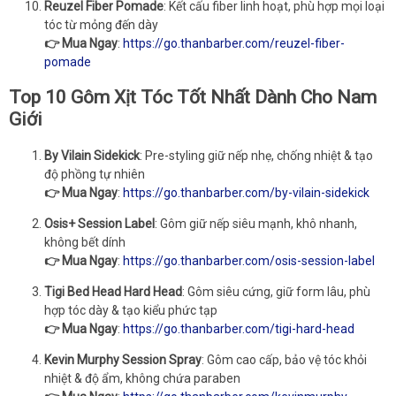
Reuzel Fiber Pomade
: Kết cấu fiber linh hoạt, phù hợp mọi loại
tóc từ mỏng đến dày
👉 Mua Ngay
:
https://go.thanbarber.com/reuzel-fiber-
pomade
Top 10 Gôm Xịt Tóc Tốt Nhất Dành Cho Nam
Giới
By Vilain Sidekick
: Pre-styling giữ nếp nhẹ, chống nhiệt & tạo
độ phồng tự nhiên
👉 Mua Ngay
:
https://go.thanbarber.com/by-vilain-sidekick
Osis+ Session Label
: Gôm giữ nếp siêu mạnh, khô nhanh,
không bết dính
👉 Mua Ngay
:
https://go.thanbarber.com/osis-session-label
Tigi Bed Head Hard Head
: Gôm siêu cứng, giữ form lâu, phù
hợp tóc dày & tạo kiểu phức tạp
👉 Mua Ngay
:
https://go.thanbarber.com/tigi-hard-head
Kevin Murphy Session Spray
: Gôm cao cấp, bảo vệ tóc khỏi
nhiệt & độ ẩm, không chứa paraben