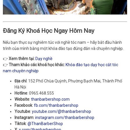
Đăng Ký Khoá Học Ngay Hôm Nay
Nếu bạn thực sự nghiêm túc với nghề tóc nam – hãy bắt đầu hành
trình của mình bằng một khóa đào tạo đúng đắn và chuyên nghiệp.
👉
Xem thêm tại:
Dạy nghề
👉
Tham khảo các khoá học khác:
Khóa đào tạo dạy học cắt tóc
nam chuyên nghiệp
Địa chỉ
: 152 Phố Chùa Quỳnh, Phường Bạch Mai, Thành Phố
Hà Nội
Hotline
: 0965.468.555
Website
:
thanbarbershop.com
Facebook
:
fb.com/thanbarbershop
Youtube
:
youtube.com/@thanbarbershop
Instagram
:
instagram.com/thanbarbershop
Tiktok
:
@ThanBarberShop
X
:
x.com/thanbarbershop