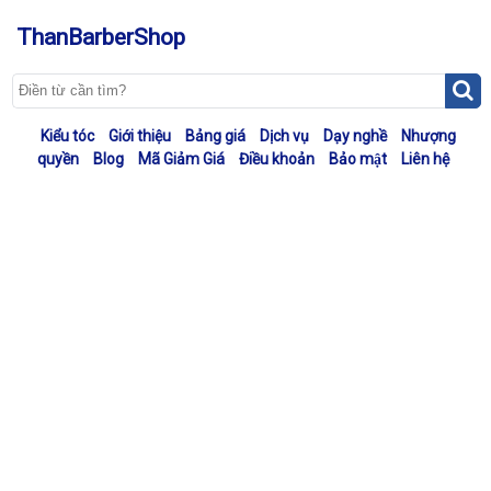
ThanBarberShop
Kiểu tóc
Giới thiệu
Bảng giá
Dịch vụ
Dạy nghề
Nhượng
quyền
Blog
Mã Giảm Giá
Điều khoản
Bảo mật
Liên hệ