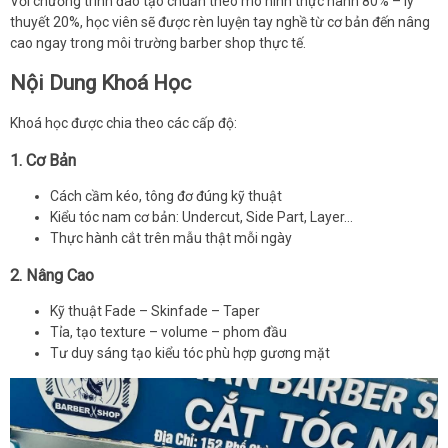
Với chương trình đào tạo chuẩn theo mô hình thực hành 80% – lý
thuyết 20%, học viên sẽ được rèn luyện tay nghề từ cơ bản đến nâng
cao ngay trong môi trường barber shop thực tế.
Nội Dung Khoá Học
Khoá học được chia theo các cấp độ:
1.
Cơ Bản
Cách cầm kéo, tông đơ đúng kỹ thuật
Kiểu tóc nam cơ bản: Undercut, Side Part, Layer…
Thực hành cắt trên mẫu thật mỗi ngày
2.
Nâng Cao
Kỹ thuật Fade – Skinfade – Taper
Tỉa, tạo texture – volume – phom đầu
Tư duy sáng tạo kiểu tóc phù hợp gương mặt