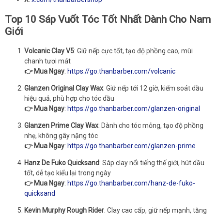
Top 10 Sáp Vuốt Tóc Tốt Nhất Dành Cho Nam
Giới
Volcanic Clay V5
: Giữ nếp cực tốt, tạo độ phồng cao, mùi
chanh tươi mát
👉 Mua Ngay
:
https://go.thanbarber.com/volcanic
Glanzen Original Clay Wax
: Giữ nếp tới 12 giờ, kiểm soát dầu
hiệu quả, phù hợp cho tóc dầu
👉 Mua Ngay
:
https://go.thanbarber.com/glanzen-original
Glanzen Prime Clay Wax
: Dành cho tóc mỏng, tạo độ phồng
nhẹ, không gây nặng tóc
👉 Mua Ngay
:
https://go.thanbarber.com/glanzen-prime
Hanz De Fuko Quicksand
: Sáp clay nổi tiếng thế giới, hút dầu
tốt, dễ tạo kiểu lại trong ngày
👉 Mua Ngay
:
https://go.thanbarber.com/hanz-de-fuko-
quicksand
Kevin Murphy Rough Rider
: Clay cao cấp, giữ nếp mạnh, tăng